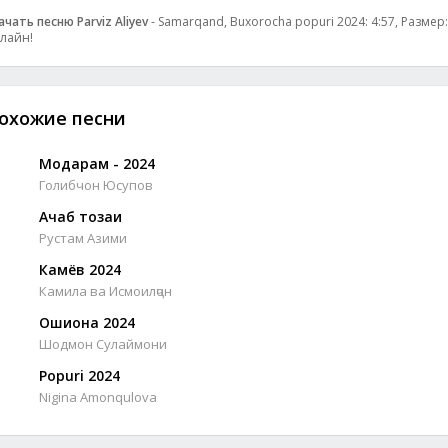
ачать песню Parviz Aliyev
- Samarqand, Buxorocha popuri 2024: 4:57, Размер:
лайн!
охожие песни
Модарам - 2024
Голибчон Юсупов
Ачаб тозаи
Рустам Азими
Камёв 2024
Камила ва Исмоилҷон
Ошиқона 2024
Шодмон Сулаймони
Popuri 2024
Nigina Amonqulova