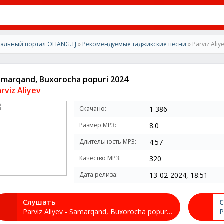
альный портал OHANG.TJ
»
Рекомендуемые таджикские песни
» Parviz Ali
amarqand, Buxorocha popuri 2024
rviz Aliyev
Скачано:
1 386
Размер MP3:
8.0
Длительность MP3:
4:57
Качество MP3:
320
Дата релиза:
13-02-2024, 18:51
Слушать
С
Parviz Aliyev - Samarqand, Buxorocha popuri 2024