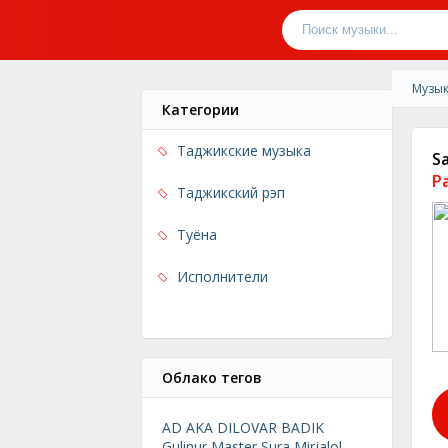
Музык
Категории
Таджикские музыка
S
Pa
Таджикский рэп
Туёна
Исполнители
Облако тегов
AD AKA DILOVAR
BADIK
Gulinur
Master Sura
Mirjalol