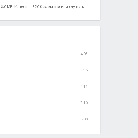
 8.0 MB, Качество: 320
бесплатно
или слушать
4:05
3:56
4:11
3:10
8:00