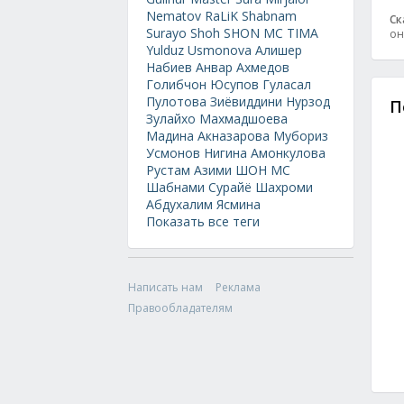
Nematov
RaLiK
Shabnam
Ск
Surayo
Shoh
SHON MC
TIMA
он
Yulduz Usmonova
Алишер
Набиев
Анвар Ахмедов
Голибчон Юсупов
Гуласал
Пулотова
Зиёвиддини Нурзод
П
Зулайхо Махмадшоева
Мадина Акназарова
Мубориз
Усмонов
Нигина Амонкулова
Рустам Азими
ШОН МС
Шабнами Сурайё
Шахроми
Абдухалим
Ясмина
Показать все теги
Написать нам
Реклама
Правообладателям