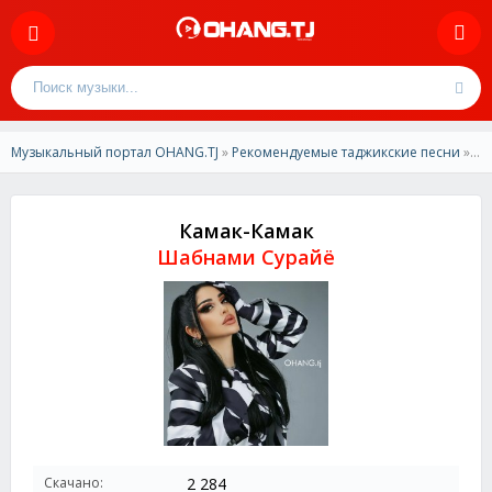
Музыкальный портал OHANG.TJ
»
Рекомендуемые таджикские песни
» Шабнами Сурайё-Камак-Камак
Камак-Камак
Шабнами Сурайё
Скачано:
2 284