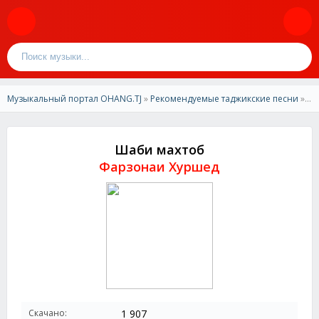
Музыкальный портал OHANG.TJ
»
Рекомендуемые таджикские песни
» Фарзонаи Хуршед-Шаби махтоб
Шаби махтоб
Фарзонаи Хуршед
Скачано:
1 907