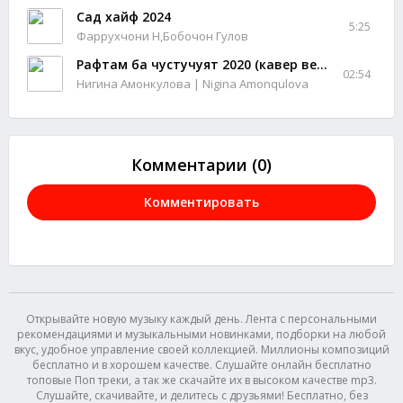
Сад хайф 2024
5:25
Фаррухчони Н,Бобочон Гулов
Рафтам ба чустучуят 2020 (кавер версия) | Raftam ba justujuyat 2020 (cover version)
02:54
Нигина Амонкулова | Nigina Amonqulova
Комментарии (0)
Комментировать
Открывайте новую музыку каждый день. Лента с персональными
рекомендациями и музыкальными новинками, подборки на любой
вкус, удобное управление своей коллекцией. Миллионы композиций
бесплатно и в хорошем качестве. Слушайте онлайн бесплатно
топовые Поп треки, а так же скачайте их в высоком качестве mp3.
Слушайте, скачивайте, и делитесь с друзьями! Бесплатно, без