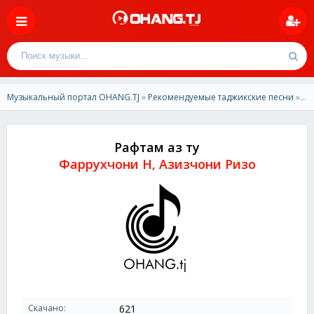
Музыкальный портал OHANG.TJ
»
Рекомендуемые таджикские песни
» Фаррухчони Н, Азизчони Ризо-Рафтам аз ту
Рафтам аз ту
Фаррухчони Н, Азизчони Ризо
Скачано:
621