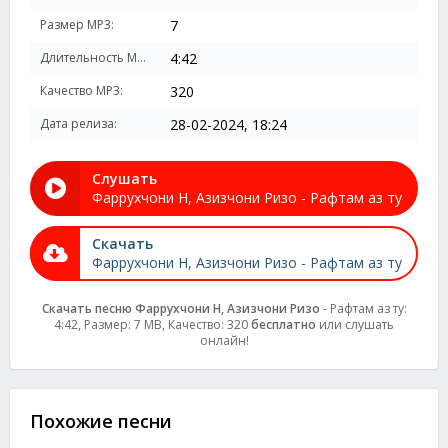
Размер MP3:
7
Длительность MP3:
4:42
Качество MP3:
320
Дата релиза:
28-02-2024, 18:24
Слушать
Фаррухчони Н, Азизчони Ризо - Рафтам аз ту
Скачать
Фаррухчони Н, Азизчони Ризо - Рафтам аз ту
Скачать песню Фаррухчони Н, Азизчони Ризо
- Рафтам аз ту:
4:42, Размер: 7 MB, Качество: 320
бесплатно
или слушать
онлайн!
Похожие песни