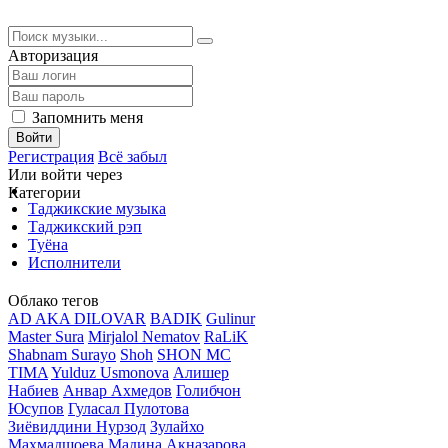
Авторизация
Запомнить меня
Войти
Регистрация
Всё забыл
Или войти через
Категории
Таджикские музыка
Таджикский рэп
Туёна
Исполнители
Облако тегов
AD AKA DILOVAR
BADIK
Gulinur
Master Sura
Mirjalol Nematov
RaLiK
Shabnam Surayo
Shoh
SHON MC
TIMA
Yulduz Usmonova
Алишер
Набиев
Анвар Ахмедов
Голибчон
Юсупов
Гуласал Пулотова
Зиёвиддини Нурзод
Зулайхо
Махмадшоева
Мадина Акназарова