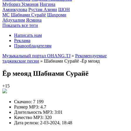
Мубориз Усмонов
Нигина
Амонкулова
Рустам Азими
ШОН
МС
Шабнами Сурайё
Шахроми
Абдухалим
Ясмина
Показать все теги
Написать нам
Реклама
Правообладателям
Музыкальный портал OHANG.TJ
»
Рекомендуемые
таджикские песни
» Шабнами Сурайё -Ёр меояд
Ёр меояд
Шабнами Сурайё
+15
Скачано:
7 199
Размер MP3:
4.7
Длительность MP3:
3:01
Качество MP3:
320
Дата релиза:
2-03-2024, 18:48