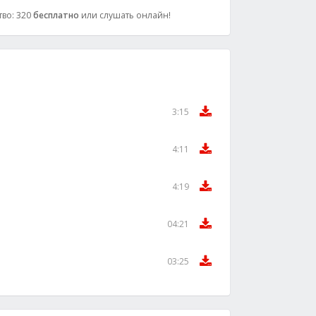
тво: 320
бесплатно
или слушать онлайн!
3:15
4:11
4:19
04:21
03:25