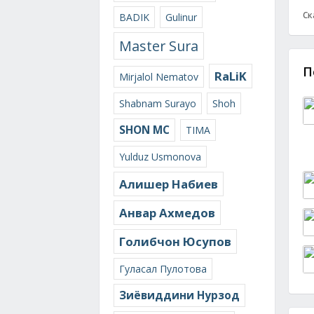
Ск
BADIK
Gulinur
Master Sura
П
RaLiK
Mirjalol Nematov
Shabnam Surayo
Shoh
SHON MC
TIMA
Yulduz Usmonova
Алишер Набиев
Анвар Ахмедов
Голибчон Юсупов
Гуласал Пулотова
Зиёвиддини Нурзод