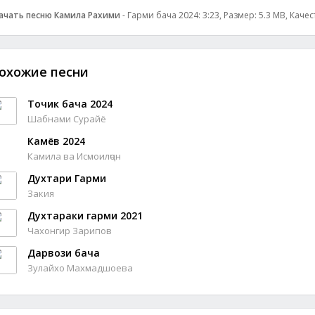
ачать песню Камила Рахими
- Гарми бача 2024: 3:23, Размер: 5.3 MB, Качес
охожие песни
Точик бача 2024
Шабнами Сурайё
Камёв 2024
Камила ва Исмоилҷон
Духтари Гарми
Закия
Духтараки гарми 2021
Чахонгир Зарипов
Дарвози бача
Зулайхо Махмадшоева