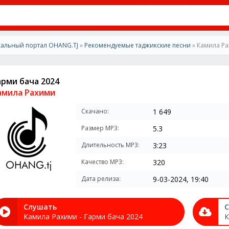
альный портал OHANG.TJ
»
Рекомендуемые таджикские песни
» Камила Ра
арми бача 2024
амила Рахими
Скачано:
1 649
Размер MP3:
5.3
Длительность MP3:
3:23
Качество MP3:
320
Дата релиза:
9-03-2024, 19:40
Слушать
С
Камила Рахими - Гарми бача 2024
К