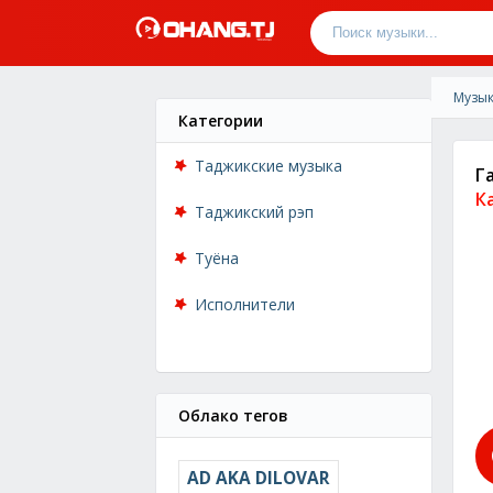
Музык
Категории
Таджикские музыка
Г
К
Таджикский рэп
Туёна
Исполнители
Облако тегов
AD AKA DILOVAR