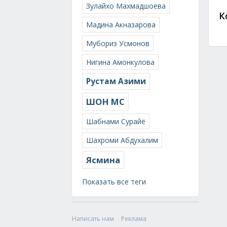
Зулайхо Махмадшоева
К
Мадина Акназарова
Мубориз Усмонов
Нигина Амонкулова
Рустам Азими
ШОН МС
Шабнами Сурайё
Шахроми Абдухалим
Ясмина
Показать все теги
Написать нам
Реклама