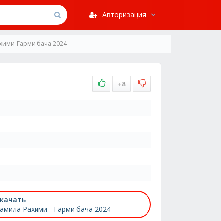
Авторизация
хими-Гарми бача 2024
+8
качать
амила Рахими - Гарми бача 2024