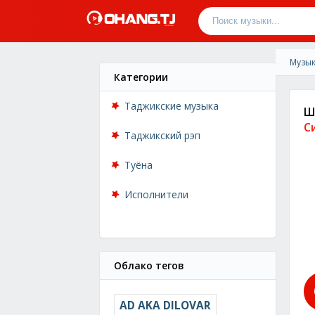
Музык
Категории
Таджикские музыка
Ш
С
Таджикский рэп
Туёна
Исполнители
Облако тегов
AD AKA DILOVAR