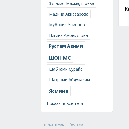
Зулайхо Махмадшоева
К
Мадина Акназарова
Мубориз Усмонов
Нигина Амонкулова
Рустам Азими
ШОН МС
Шабнами Сурайё
Шахроми Абдухалим
Ясмина
Показать все теги
Написать нам
Реклама