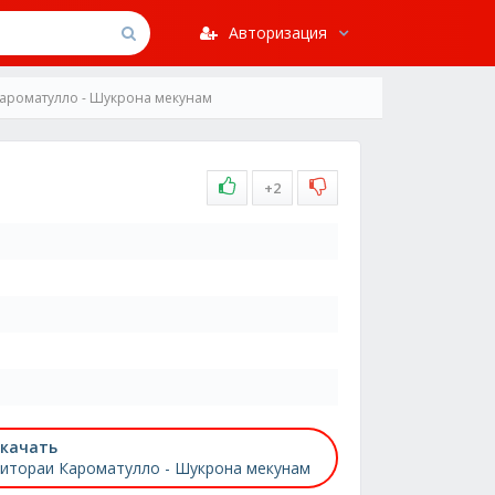
Авторизация
Кароматулло - Шукрона мекунам
+2
качать
итораи Кароматулло - Шукрона мекунам