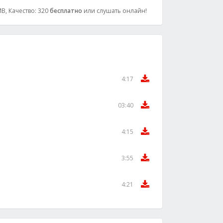
MB, Качество: 320
бесплатно
или слушать онлайн!
4:17
03:40
4:15
3:55
4:21