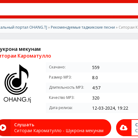
альный портал OHANG.TJ
»
Рекомендуемые таджикские песни
» Ситораи 
укрона мекунам
итораи Кароматулло
Скачано:
559
Размер MP3:
8.0
Длительность MP3:
4:57
Качество MP3:
320
Дата релиза:
12-03-2024, 19:22
Слушать
С
Ситораи Кароматулло - Шукрона мекунам
С