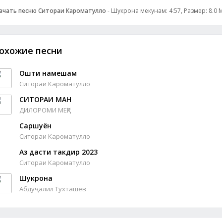
ачать песню Ситораи Кароматулло
- Шукрона мекунам: 4:57, Размер: 8.0 
охожие песни
Ошти намешам
Ситораи Кароматулло
СИТОРАИ МАН
ДИЛОРОМИ МЕҲР
Саршуён
Ситораи Кароматулло
Аз дасти такдир 2023
Ситораи Кароматулло
Шукрона
Абдуҷалил Тухташев