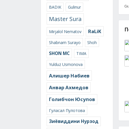
Ск
BADIK
Gulinur
Master Sura
П
RaLiK
Mirjalol Nematov
Shabnam Surayo
Shoh
SHON MC
TIMA
Yulduz Usmonova
Алишер Набиев
Анвар Ахмедов
Голибчон Юсупов
Гуласал Пулотова
Зиёвиддини Нурзод