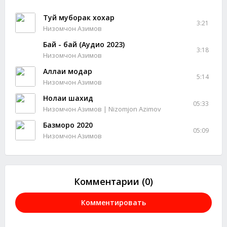
Туй муборак хохар
3:21
Низомчон Азимов
Бай - бай (Аудио 2023)
3:18
Низомчон Азимов
Аллаи модар
5:14
Низомчон Азимов
Нолаи шахид
05:33
Низомчон Азимов | Nizomjon Azimov
Базморо 2020
05:09
Низомчон Азимов
Комментарии (0)
Комментировать