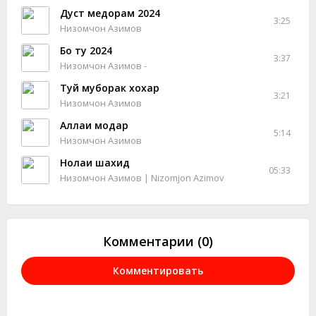
Дуст медорам 2024
3:25
Низомчон Азимов
Бо ту 2024
3:37
Низомчон Азимов -
Туй муборак хохар
3:21
Низомчон Азимов
Аллаи модар
5:14
Низомчон Азимов
Нолаи шахид
05:33
Низомчон Азимов | Nizomjon Azimov
Комментарии (0)
Комментировать