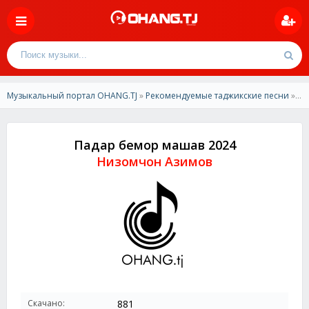
Музыкальный портал OHANG.TJ
»
Рекомендуемые таджикские песни
» Низомчон Азимов - Падар бемор машав 2024
Падар бемор машав 2024
Низомчон Азимов
Скачано:
881