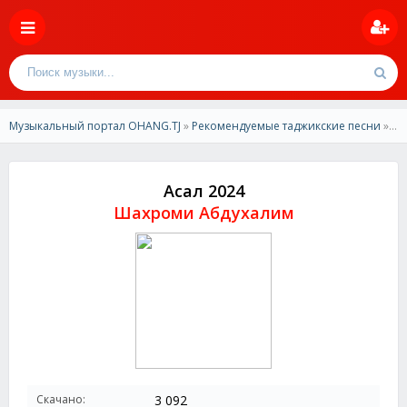
Музыкальный портал OHANG.TJ
»
Рекомендуемые таджикские песни
» Шахроми Абдухалим -Асал 2024
Асал 2024
Шахроми Абдухалим
Скачано:
3 092