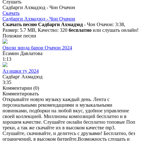
Слушать
Садбарги Ахмадзод - Чон Очачон
Скачать
Садбарги Ахмадзод - Чон Очачон
Скачать песню Садбарги Ахмадзод
- Чон Очачон: 3:38,
Размер: 5.7 MB, Качество: 320
бесплатно
или слушать онлайн!
Похожие песни
Овози зинда барои Очачон 2024
Ёсамин Давлатова
1:13
Аз ишки ту 2024
Садбарг Ахмадзод
3:35
Комментарии (0)
Комментировать
Открывайте новую музыку каждый день. Лента с
персональными рекомендациями и музыкальными
новинками, подборки на любой вкус, удобное управление
своей коллекцией. Миллионы композиций бесплатно и в
хорошем качестве. Слушайте онлайн бесплатно топовые Поп
треки, а так же скачайте их в высоком качестве mp3.
Слушайте, скачивайте, и делитесь с друзьями! Бесплатно, без
ограничений, в высоком битрейте.Возможность слушать и