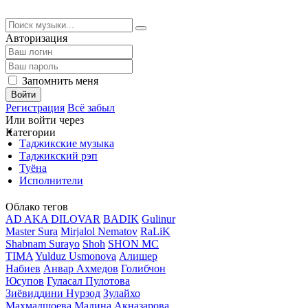
Авторизация
Запомнить меня
Войти
Регистрация
Всё забыл
Или войти через
Категории
Таджикские музыка
Таджикский рэп
Туёна
Исполнители
Облако тегов
AD AKA DILOVAR
BADIK
Gulinur
Master Sura
Mirjalol Nematov
RaLiK
Shabnam Surayo
Shoh
SHON MC
TIMA
Yulduz Usmonova
Алишер
Набиев
Анвар Ахмедов
Голибчон
Юсупов
Гуласал Пулотова
Зиёвиддини Нурзод
Зулайхо
Махмадшоева
Мадина Акназарова