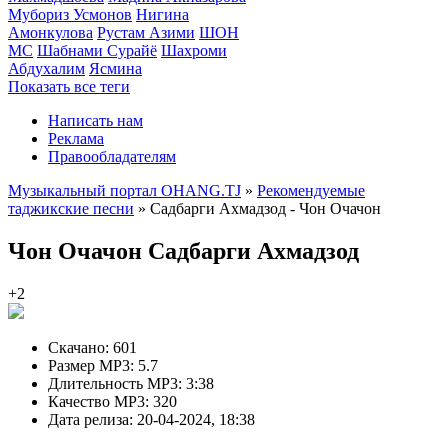
Мубориз Усмонов
Нигина
Амонкулова
Рустам Азими
ШОН
МС
Шабнами Сурайё
Шахроми
Абдухалим
Ясмина
Показать все теги
Написать нам
Реклама
Правообладателям
Музыкальный портал OHANG.TJ
»
Рекомендуемые
таджикские песни
» Садбарги Ахмадзод - Чон Очачон
Чон Очачон
Садбарги Ахмадзод
+2
Скачано:
601
Размер MP3:
5.7
Длительность MP3:
3:38
Качество MP3:
320
Дата релиза:
20-04-2024, 18:38