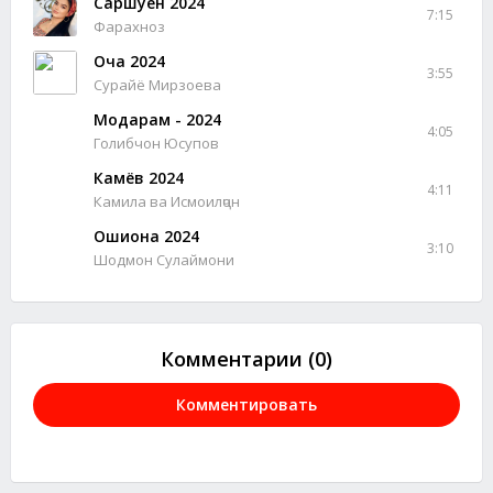
Саршуён 2024
7:15
Фарахноз
Оча 2024
3:55
Сурайё Мирзоева
Модарам - 2024
4:05
Голибчон Юсупов
Камёв 2024
4:11
Камила ва Исмоилҷон
Ошиқона 2024
3:10
Шодмон Сулаймони
Комментарии (0)
Комментировать