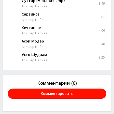
Духтарам скачать mp3
3:49
Алишер Набиев
Сарвиноз
3:07
Алишер Набиев
Хеч гап не
4:06
Алишер Набиев
Асои Модар
3:48
Алишер Набиев
Усто Шудаам
3:25
Алишер Набиев
Комментарии (0)
Комментировать