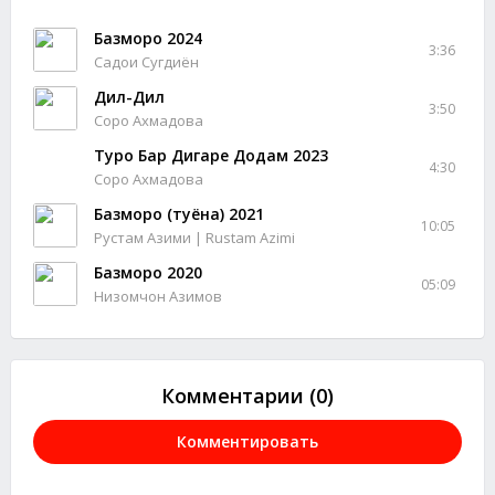
Базморо 2024
3:36
Садои Сугдиён
Дил-Дил
3:50
Соро Ахмадова
Туро Бар Дигаре Додам 2023
4:30
Соро Ахмадова
Базморо (туёна) 2021
10:05
Рустам Азими | Rustam Azimi
Базморо 2020
05:09
Низомчон Азимов
Комментарии (0)
Комментировать