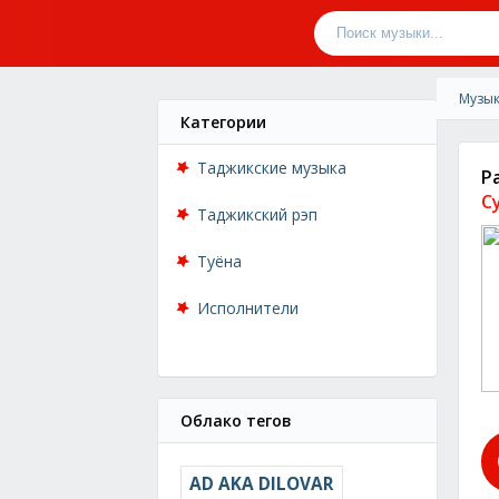
Музык
Категории
Таджикские музыка
Р
С
Таджикский рэп
Туёна
Исполнители
Облако тегов
AD AKA DILOVAR