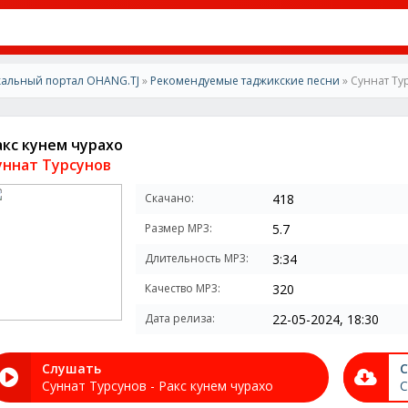
альный портал OHANG.TJ
»
Рекомендуемые таджикские песни
» Суннат Ту
акс кунем чурахо
уннат Турсунов
Скачано:
418
Размер MP3:
5.7
Длительность MP3:
3:34
Качество MP3:
320
Дата релиза:
22-05-2024, 18:30
Слушать
С
Суннат Турсунов - Ракс кунем чурахо
С