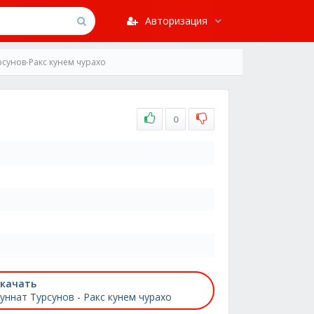
Авторизация
рсунов-Ракс кунем чурахо
0
качать
уннат Турсунов - Ракс кунем чурахо