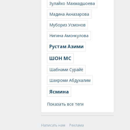
Зулайхо Махмадшоева
Мадина Акназарова
Мубориз Усмонов
Нигина Амонкулова
Рустам Азими
ШОН МС
Шабнами Сурайё
Шахроми Абдухалим
Ясмина
Показать все теги
Написать нам
Реклама