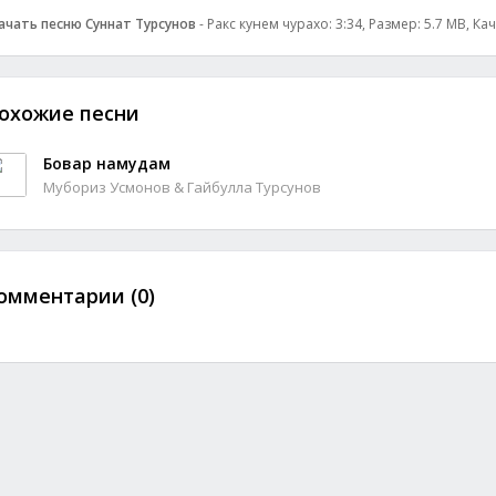
ачать песню Суннат Турсунов
- Ракс кунем чурахо: 3:34, Размер: 5.7 MB, Ка
охожие песни
Бовар намудам
Мубориз Усмонов & Гайбулла Турсунов
омментарии (0)