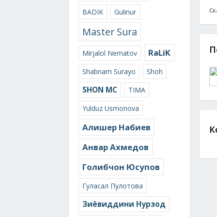
Ск
BADIK
Gulinur
Master Sura
П
RaLiK
Mirjalol Nematov
Shabnam Surayo
Shoh
SHON MC
TIMA
Yulduz Usmonova
Алишер Набиев
К
Анвар Ахмедов
Голибчон Юсупов
Гуласал Пулотова
Зиёвиддини Нурзод