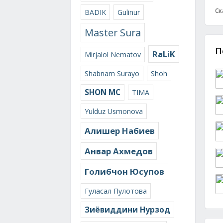
Ск
BADIK
Gulinur
Master Sura
П
RaLiK
Mirjalol Nematov
Shabnam Surayo
Shoh
SHON MC
TIMA
Yulduz Usmonova
Алишер Набиев
Анвар Ахмедов
Голибчон Юсупов
Гуласал Пулотова
Зиёвиддини Нурзод