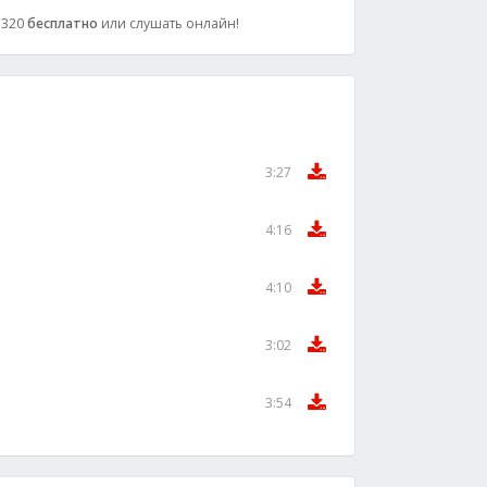
: 320
бесплатно
или слушать онлайн!
3:27
4:16
4:10
3:02
3:54