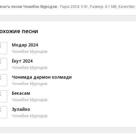
ачать песню Чонибек Муродов
- Пари 2024: 3:41, Размер: 6.1 MB, Качество
охожие песни
Модар 2024
Чонибек Муродов
Ёкут 2024
Чонибек Муродов
Чонимда дармон колмади
Чонибек Муродов
Бекасам
Чонибек Муродов
Зулайхо
Чонибек Муродов