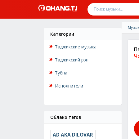
Музык
Категории
Таджикские музыка
П
Ч
Таджикский рэп
Туёна
Исполнители
Облако тегов
AD AKA DILOVAR