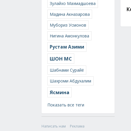
Зулайхо Махмадшоева
К
Мадина Акназарова
Мубориз Усмонов
Нигина Амонкулова
Рустам Азими
ШОН МС
Шабнами Сурайё
Шахроми Абдухалим
Ясмина
Показать все теги
Написать нам
Реклама