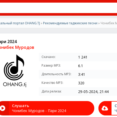
альный портал OHANG.TJ
»
Рекомендуемые таджикские песни
» Чонибек 
ари 2024
онибек Муродов
Скачано:
1 241
Размер MP3:
6.1
Длительность MP3:
3:41
Качество MP3:
320
Дата релиза:
29-05-2024, 21:44
Слушать
С
Чонибек Муродов - Пари 2024
Ч