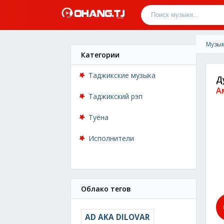
Музык
Категории
Таджикские музыка
Д
А
Таджикский рэп
Туёна
Исполнители
Облако тегов
AD AKA DILOVAR