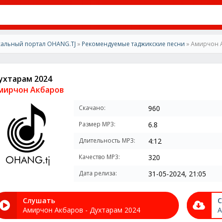
альный портал OHANG.TJ
»
Рекомендуемые таджикские песни
» Амирчон А
ухтарам 2024
мирчон Акбаров
Скачано:
960
Размер MP3:
6.8
Длительность MP3:
4:12
Качество MP3:
320
Дата релиза:
31-05-2024, 21:05
Слушать
С
Амирчон Акбаров - Духтарам 2024
А