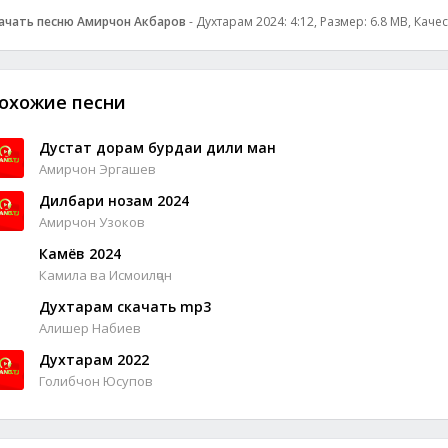
ачать песню Амирчон Акбаров
- Духтарам 2024: 4:12, Размер: 6.8 MB, Каче
охожие песни
Дустат дорам бурдаи дили ман
Амирчон Эргашев
Дилбари нозам 2024
Амирчон Узоков
Камёв 2024
Камила ва Исмоилҷон
Духтарам скачать mp3
Алишер Набиев
Духтарам 2022
Голибчон Юсупов