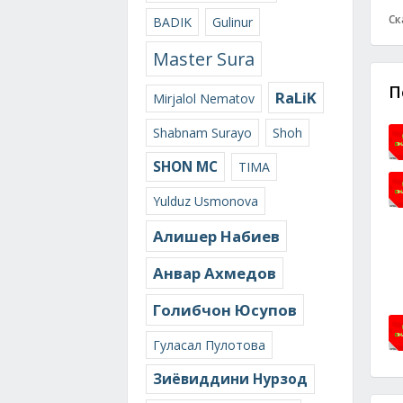
Ск
BADIK
Gulinur
Master Sura
П
RaLiK
Mirjalol Nematov
Shabnam Surayo
Shoh
SHON MC
TIMA
Yulduz Usmonova
Алишер Набиев
Анвар Ахмедов
Голибчон Юсупов
Гуласал Пулотова
Зиёвиддини Нурзод