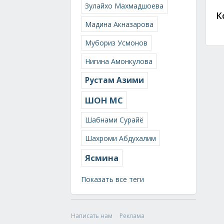
Зулайхо Махмадшоева
К
Мадина Акназарова
Мубориз Усмонов
Нигина Амонкулова
Рустам Азими
ШОН МС
Шабнами Сурайё
Шахроми Абдухалим
Ясмина
Показать все теги
Написать нам
Реклама