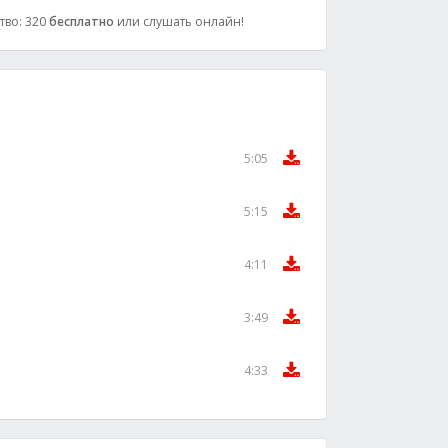
ство: 320
бесплатно
или слушать онлайн!
5:05
5:15
4:11
3:49
4:33