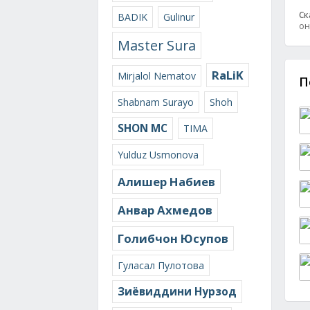
Ск
BADIK
Gulinur
он
Master Sura
RaLiK
Mirjalol Nematov
П
Shabnam Surayo
Shoh
SHON MC
TIMA
Yulduz Usmonova
Алишер Набиев
Анвар Ахмедов
Голибчон Юсупов
Гуласал Пулотова
Зиёвиддини Нурзод