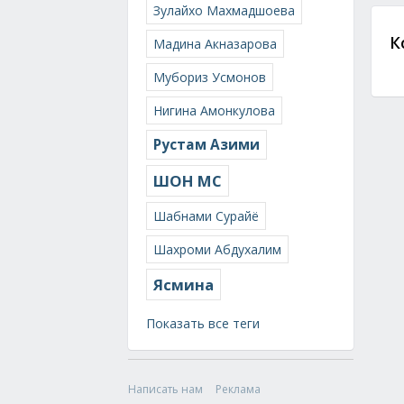
Зулайхо Махмадшоева
К
Мадина Акназарова
Мубориз Усмонов
Нигина Амонкулова
Рустам Азими
ШОН МС
Шабнами Сурайё
Шахроми Абдухалим
Ясмина
Показать все теги
Написать нам
Реклама