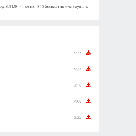
р: 6.3 MB, Качество: 320
бесплатно
или слушать
9:37
9:37
3:16
4:08
3;35