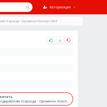
Авторизация
гим Усарзода - Оромичон Консерт 2024
0
качать
Нодирабегим Усарзода - Оромичон Консерт 2024