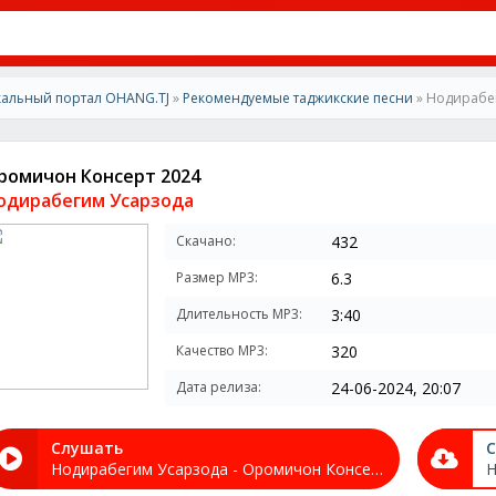
альный портал OHANG.TJ
»
Рекомендуемые таджикские песни
» Нодирабе
ромичон Консерт 2024
одирабегим Усарзода
Скачано:
432
Размер MP3:
6.3
Длительность MP3:
3:40
Качество MP3:
320
Дата релиза:
24-06-2024, 20:07
Слушать
С
Нодирабегим Усарзода - Оромичон Консерт 2024