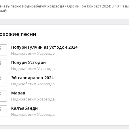
ачать песню Нодирабегим Усарзода
- Оромичон Консерт 2024: 3:40, Разме
лайн!
охожие песни
Попури Гулчин аз устодон 2024
Нодирабегим Усарзода
Попури Устодон
Нодирабегим Усарзода
Эй сарвиравон 2024
Нодирабегим Усарзода
Марав
Нодирабегим Усарзода
Калъабанди
Нодирабегим Усарзода