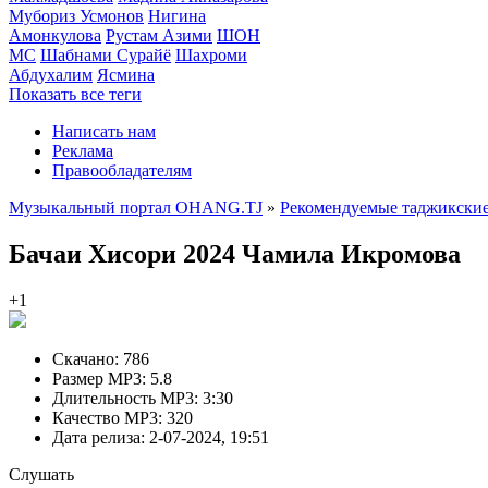
Мубориз Усмонов
Нигина
Амонкулова
Рустам Азими
ШОН
МС
Шабнами Сурайё
Шахроми
Абдухалим
Ясмина
Показать все теги
Написать нам
Реклама
Правообладателям
Музыкальный портал OHANG.TJ
»
Рекомендуемые таджикские
Бачаи Хисори 2024
Чамила Икромова
+1
Скачано:
786
Размер MP3:
5.8
Длительность MP3:
3:30
Качество MP3:
320
Дата релиза:
2-07-2024, 19:51
Слушать