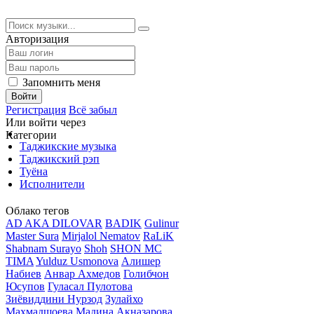
Авторизация
Запомнить меня
Войти
Регистрация
Всё забыл
Или войти через
Категории
Таджикские музыка
Таджикский рэп
Туёна
Исполнители
Облако тегов
AD AKA DILOVAR
BADIK
Gulinur
Master Sura
Mirjalol Nematov
RaLiK
Shabnam Surayo
Shoh
SHON MC
TIMA
Yulduz Usmonova
Алишер
Набиев
Анвар Ахмедов
Голибчон
Юсупов
Гуласал Пулотова
Зиёвиддини Нурзод
Зулайхо
Махмадшоева
Мадина Акназарова