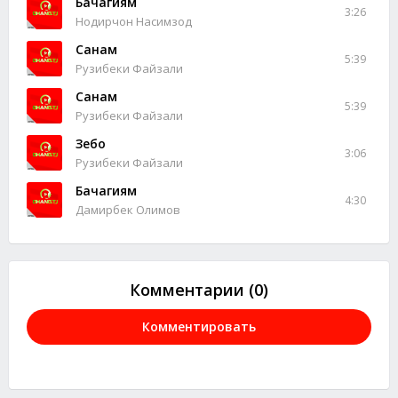
Бачагиям
3:26
Нодирчон Насимзод
Санам
5:39
Рузибеки Файзали
Санам
5:39
Рузибеки Файзали
Зебо
3:06
Рузибеки Файзали
Бачагиям
4:30
Дамирбек Олимов
Комментарии (0)
Комментировать