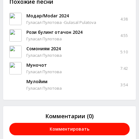
Похожие песни
Модар/Modar 2024
4:38
Гуласал Пулотова -Gulasal Pulatova
Рози булинг отачон 2024
4:55
Гуласал Пулотова
Сомониям 2024
5:10
Гуласал Пулотова
Муночот
7:42
Гуласал Пулотова
Мулойим
3:54
Гуласал Пулотова
Комментарии (0)
Комментировать