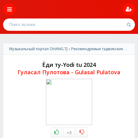
Музыкальный портал OHANG.TJ
»
Рекомендуемые таджикские песни
»
Ёди ту-Yodi tu 2024
Гуласал Пулотова - Gulasal Pulatova
+3