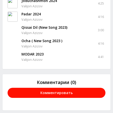
Joduchashmon 2024
4:25
Valijon Azizov
Padar 2024
4:16
Valijon Azizov
Qissai Dil (New Song 2023)
3:00
Valijon Azizov
Ocha ( New Song 2023 )
4:16
Valijon Azizov
MODAR 2023
4:41
Valijon Azizov
Комментарии (0)
Комментировать