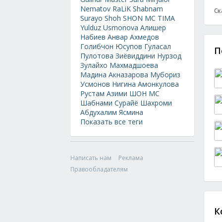
Nematov
RaLiK
Shabnam
Ск
Surayo
Shoh
SHON MC
TIMA
Yulduz Usmonova
Алишер
Набиев
Анвар Ахмедов
Голибчон Юсупов
Гуласал
П
Пулотова
Зиёвиддини Нурзод
Зулайхо Махмадшоева
Мадина Акназарова
Мубориз
Усмонов
Нигина Амонкулова
Рустам Азими
ШОН МС
Шабнами Сурайё
Шахроми
Абдухалим
Ясмина
Показать все теги
Написать нам
Реклама
Правообладателям
К