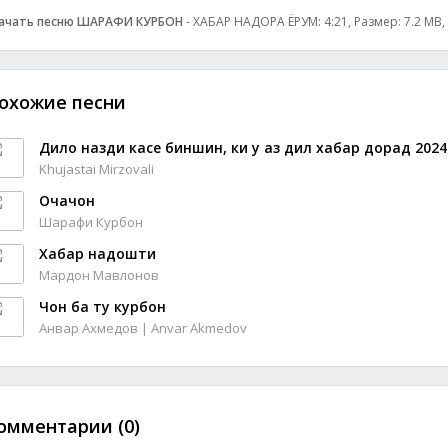
ачать песню ШАРАФИ КУРБОН
- ХАБАР НАДОРА ЁРУМ: 4:21, Размер: 7.2 MB,
охожие песни
Дило назди касе биншин, ки у аз дил хабар дорад 2024
Khujastai Mirzovali
Очачон
Шарафи Курбон
Хабар надошти
Мардон Мавлонов
Чон ба ту курбон
Анвар Ахмедов | Anvar Akmedov
омментарии (0)