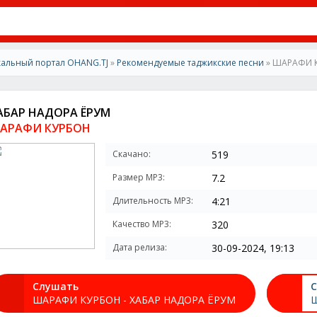
альный портал OHANG.TJ
»
Рекомендуемые таджикские песни
» ШАРАФИ К
АБАР НАДОРА ЁРУМ
АРАФИ КУРБОН
Скачано:
519
Размер MP3:
7.2
Длительность MP3:
4:21
Качество MP3:
320
Дата релиза:
30-09-2024, 19:13
Слушать
С
ШАРАФИ КУРБОН - ХАБАР НАДОРА ЁРУМ
Ш