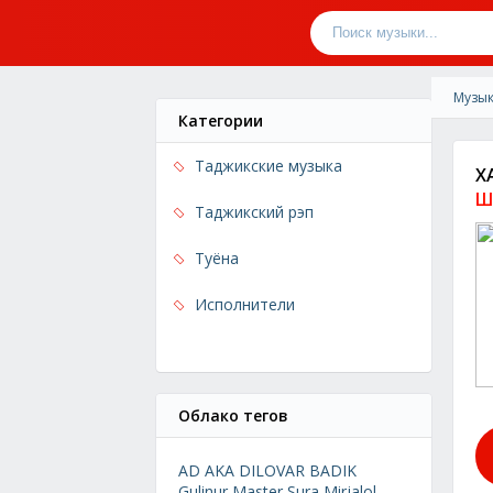
Музык
Категории
Таджикские музыка
Х
Ш
Таджикский рэп
Туёна
Исполнители
Облако тегов
AD AKA DILOVAR
BADIK
Gulinur
Master Sura
Mirjalol