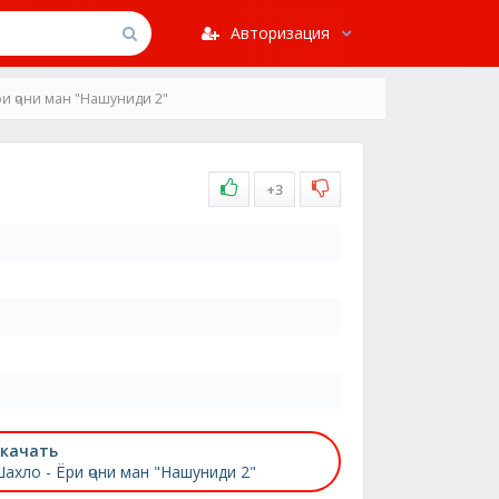
Авторизация
ри ҷони ман "Нашуниди 2"
+3
качать
ахло - Ёри ҷони ман "Нашуниди 2"