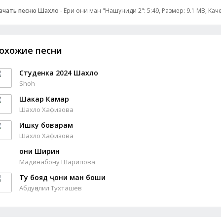
ачать песню Шахло
- Ёри ҷони ман "Нашуниди 2": 5:49, Размер: 9.1 MB, Кач
охожие песни
Студенка 2024 Шахло
Shoh
Шакар Камар
Шахло Хафизова
Ишку боварам
Шахло Хафизова
Ҷони Ширин
Мадинабону Шарипова
Ту бояд ҷони ман боши
Абдуҷалил Тухташев