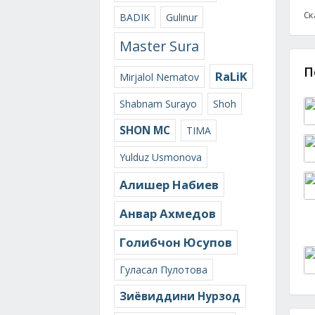
Ск
BADIK
Gulinur
Master Sura
П
RaLiK
Mirjalol Nematov
Shabnam Surayo
Shoh
SHON MC
TIMA
Yulduz Usmonova
Алишер Набиев
Анвар Ахмедов
Голибчон Юсупов
Гуласал Пулотова
Зиёвиддини Нурзод