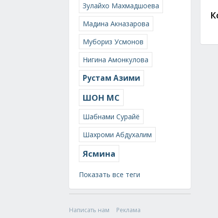
Зулайхо Махмадшоева
К
Мадина Акназарова
Мубориз Усмонов
Нигина Амонкулова
Рустам Азими
ШОН МС
Шабнами Сурайё
Шахроми Абдухалим
Ясмина
Показать все теги
Написать нам
Реклама