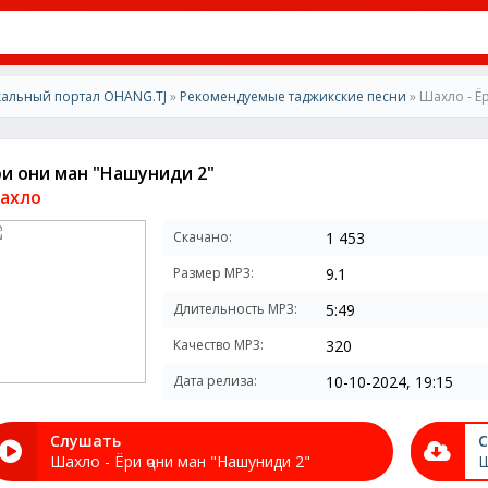
альный портал OHANG.TJ
»
Рекомендуемые таджикские песни
» Шахло - Ё
ри ҷони ман "Нашуниди 2"
ахло
Скачано:
1 453
Размер MP3:
9.1
Длительность MP3:
5:49
Качество MP3:
320
Дата релиза:
10-10-2024, 19:15
Слушать
С
Шахло - Ёри ҷони ман "Нашуниди 2"
Ш