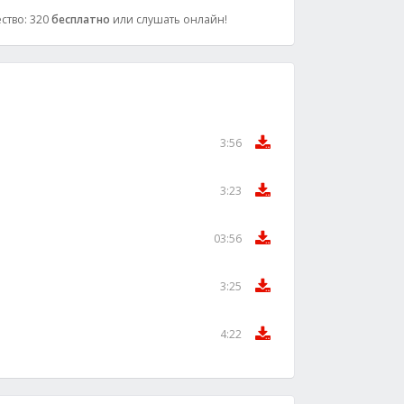
ество: 320
бесплатно
или слушать онлайн!
3:56
3:23
03:56
3:25
4:22