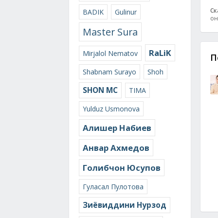
Ск
BADIK
Gulinur
он
Master Sura
RaLiK
Mirjalol Nematov
П
Shabnam Surayo
Shoh
SHON MC
TIMA
Yulduz Usmonova
Алишер Набиев
Анвар Ахмедов
Голибчон Юсупов
Гуласал Пулотова
Зиёвиддини Нурзод