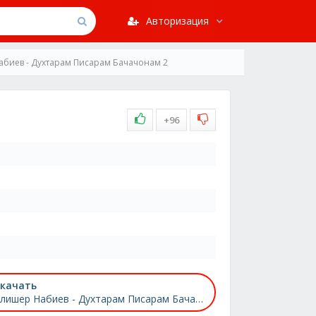
Авторизация
биев - Духтарам Писарам Бачачонам 2
+96
качать
Алишер Набиев - Духтарам Писарам Бачачонам 2