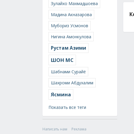
Зулайхо Махмадшоева
К
Мадина Акназарова
Мубориз Усмонов
Нигина Амонкулова
Рустам Азими
ШОН МС
Шабнами Сурайё
Шахроми Абдухалим
Ясмина
Показать все теги
Написать нам
Реклама