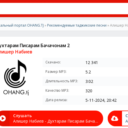
альный портал OHANG.TJ
»
Рекомендуемые таджикские песни
» Алишер На
ухтарам Писарам Бачачонам 2
лишер Набиев
Скачано:
12 341
Размер MP3:
5.2
Длительность MP3:
3:02
Качество MP3:
320
Дата релиза:
5-11-2024, 20:42
Слушать
С
Алишер Набиев - Духтарам Писарам Бачачонам 2