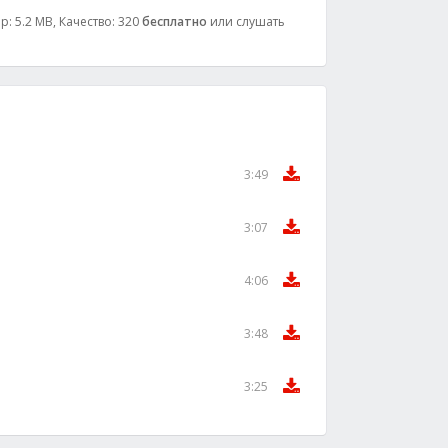
: 5.2 MB, Качество: 320
бесплатно
или слушать
3:49
3:07
4:06
3:48
3:25