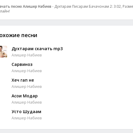
ачать песню Алишер Набиев
- Духтарам Писарам Бачачонам 2: 3:02, Размер
лайн!
охожие песни
Духтарам скачать mp3
Алишер Набиев
Сарвиноз
Алишер Набиев
Хеч гап не
Алишер Набиев
Асои Модар
Алишер Набиев
Усто Шудаам
Алишер Набиев