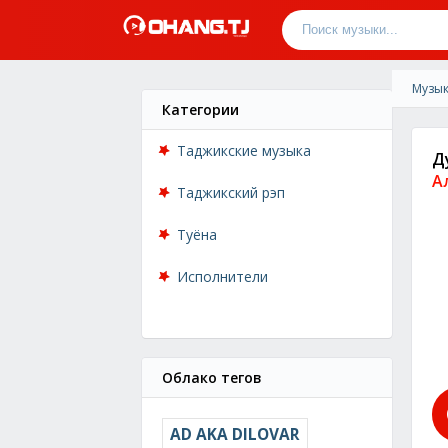
Музык
Категории
Таджикские музыка
Д
А
Таджикский рэп
Туёна
Исполнители
Облако тегов
AD AKA DILOVAR