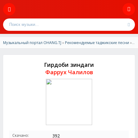
Музыкальный портал OHANG.TJ
»
Рекомендуемые таджикские песни
» Фаррух Чалилов - Гирдоби зиндаги
Гирдоби зиндаги
Фаррух Чалилов
Скачано:
392