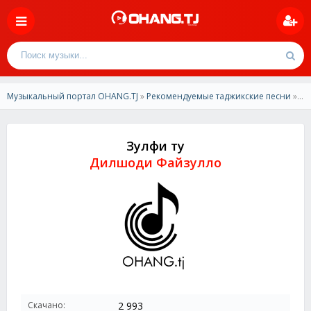
Музыкальный портал OHANG.TJ
»
Рекомендуемые таджикские песни
» Дилшоди Файзулло - Зулфи ту
Зулфи ту
Дилшоди Файзулло
Скачано:
2 993