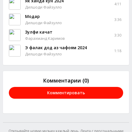
Як ханда кун 2024
4:11
Дилшоди Файзулло
Модар
3:36
Дилшоди Файзулло
Зулфи качат
3:30
Фарахманд Каримов
Э фалак дод аз чафоям 2024
1:18
Дилшоди Файзулло
Комментарии (0)
Комментировать
Открывайте новую музыку каждый день. Лента с персональными