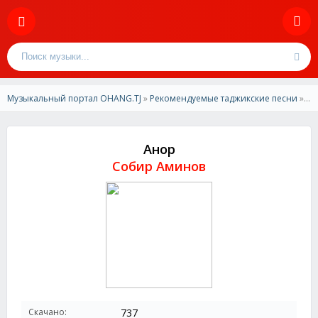
Музыкальный портал OHANG.TJ
»
Рекомендуемые таджикские песни
» Собир Аминов - Анор
Анор
Собир Аминов
Скачано:
737