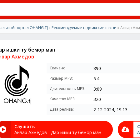
альный портал OHANG.TJ
»
Рекомендуемые таджикские песни
» Анвар Ахм
ар ишки ту бемор ман
нвар Ахмедов
Скачано:
890
Размер MP3:
5.4
Длительность MP3:
3:09
Качество MP3:
320
Дата релиза:
2-12-2024, 19:13
Слушать
С
Анвар Ахмедов - Дар ишки ту бемор ман
А