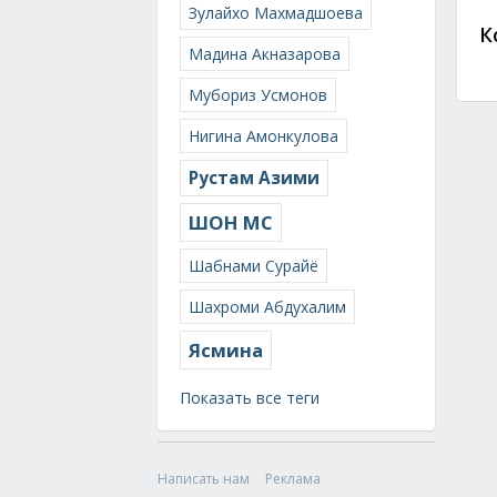
Зулайхо Махмадшоева
К
Мадина Акназарова
Мубориз Усмонов
Нигина Амонкулова
Рустам Азими
ШОН МС
Шабнами Сурайё
Шахроми Абдухалим
Ясмина
Показать все теги
Написать нам
Реклама