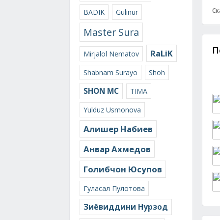
Ск
BADIK
Gulinur
Master Sura
П
RaLiK
Mirjalol Nematov
Shabnam Surayo
Shoh
SHON MC
TIMA
Yulduz Usmonova
Алишер Набиев
Анвар Ахмедов
Голибчон Юсупов
Гуласал Пулотова
Зиёвиддини Нурзод