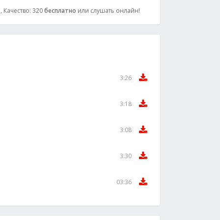
, Качество: 320
бесплатно
или слушать онлайн!
3:26
3:18
3:08
3:30
03:36