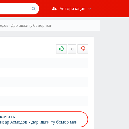
Авторизация
едов - Дар ишки ту бемор ман
0
качать
нвар Ахмедов - Дар ишки ту бемор ман