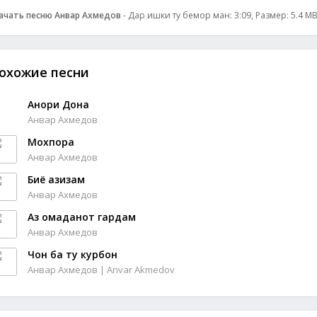
ачать песню Анвар Ахмедов
- Дар ишки ту бемор ман: 3:09, Размер: 5.4 MB
охожие песни
Анори Дона
Анвар Ахмедов
Мохпора
Анвар Ахмедов
Биё азизам
Анвар Ахмедов
Аз омаданот гардам
Анвар Ахмедов
Чон ба ту курбон
Анвар Ахмедов | Anvar Akmedov