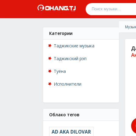
Музык
Категории
Таджикские музыка
Д
А
Таджикский рэп
Туёна
Исполнители
Облако тегов
AD AKA DILOVAR