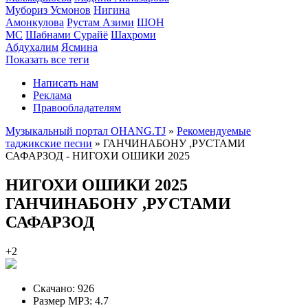
Мубориз Усмонов
Нигина
Амонкулова
Рустам Азими
ШОН
МС
Шабнами Сурайё
Шахроми
Абдухалим
Ясмина
Показать все теги
Написать нам
Реклама
Правообладателям
Музыкальный портал OHANG.TJ
»
Рекомендуемые
таджикские песни
» ГАНЧИНАБОНУ ,РУСТАМИ
САФАРЗОД - НИГОХИ ОШИКИ 2025
НИГОХИ ОШИКИ 2025
ГАНЧИНАБОНУ ,РУСТАМИ
САФАРЗОД
+2
Скачано:
926
Размер MP3:
4.7