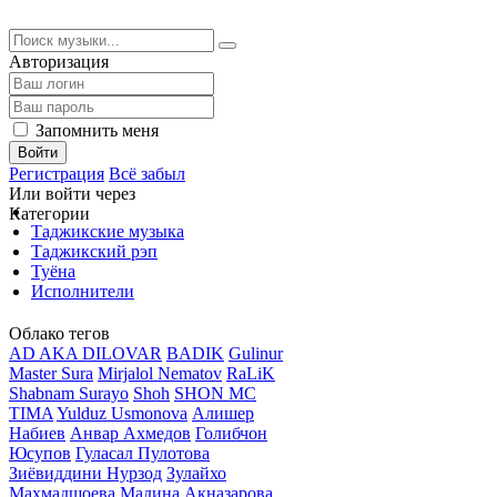
Авторизация
Запомнить меня
Войти
Регистрация
Всё забыл
Или войти через
Категории
Таджикские музыка
Таджикский рэп
Туёна
Исполнители
Облако тегов
AD AKA DILOVAR
BADIK
Gulinur
Master Sura
Mirjalol Nematov
RaLiK
Shabnam Surayo
Shoh
SHON MC
TIMA
Yulduz Usmonova
Алишер
Набиев
Анвар Ахмедов
Голибчон
Юсупов
Гуласал Пулотова
Зиёвиддини Нурзод
Зулайхо
Махмадшоева
Мадина Акназарова