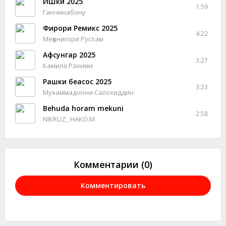
ИШки 2025
1:59
Ганчинабону
Фирори Ремикс 2025
4:22
Меҳрнигори Рустам
Афсунгар 2025
3:27
Камила Рахими
Рашки беасос 2025
3:23
Мухаммадчони Салохиддин
Behuda horam mekuni
2:58
NIKRUZ , HAKO.M
Комментарии (0)
Комментировать