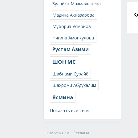
Зулайхо Махмадшоева
К
Мадина Акназарова
Мубориз Усмонов
Нигина Амонкулова
Рустам Азими
ШОН МС
Шабнами Сурайё
Шахроми Абдухалим
Ясмина
Показать все теги
Написать нам
Реклама