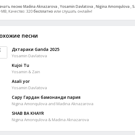
ачать песню Madina Aknazarova , Yosamin Davlatova , Nigina Amonqulova , S
9 MB, Качество: 320
бесплатно
или слушать онлайн!
охожие песни
Дхтараки Ganda 2025
Yosamin Davlatova
Kujoi Tu
Yosamin & Zain
Asali yor
Yosamin Davlatova
Сару Гардан бамонанди пария
Nigina Amonqulova and Madina Aknazarova
SHAB BA KHAYR
Nigina Amonqulova & Madina Aknazarova