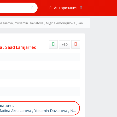
Авторизация
a , Yosamin Davlatova , Nigina Amonqulova , Saad Lamjarred-HEARTBREAK RMX 2025
+30
a , Saad Lamjarred
качать
Madina Aknazarova , Yosamin Davlatova , Nigina Amonqulova , Saad Lamjarred - HEARTBREAK RMX 2025