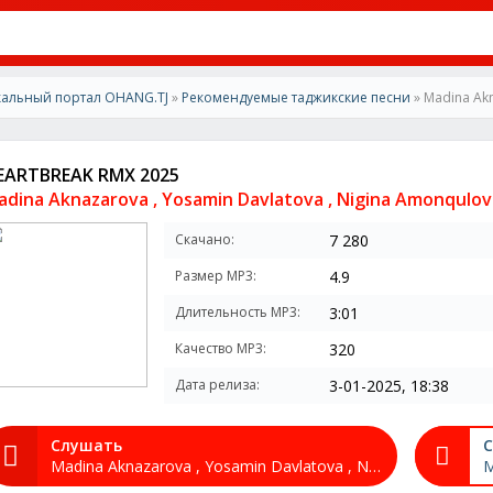
альный портал OHANG.TJ
»
Рекомендуемые таджикские песни
» Madina Aknazarov
EARTBREAK RMX 2025
adina Aknazarova , Yosamin Davlatova , Nigina Amonqulov
Скачано:
7 280
Размер MP3:
4.9
Длительность MP3:
3:01
Качество MP3:
320
Дата релиза:
3-01-2025, 18:38
Слушать
С
Madina Aknazarova , Yosamin Davlatova , Nigina Amonqulova , Saad Lamjarred - HEARTBREAK RMX 2025