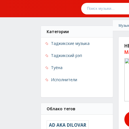
Музык
Категории
Таджикские музыка
H
M
Таджикский рэп
Туёна
Исполнители
Облако тегов
AD AKA DILOVAR