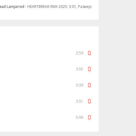
aad Lamjarred
- HEARTBREAK RMX 2025: 3:01, Размер:
2:59
3:55
3:39
3:51
5:06