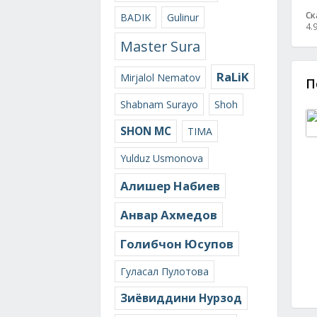
Ск
BADIK
Gulinur
4.
Master Sura
RaLiK
Mirjalol Nematov
П
Shabnam Surayo
Shoh
SHON MC
TIMA
Yulduz Usmonova
Алишер Набиев
Анвар Ахмедов
Голибчон Юсупов
Гуласал Пулотова
Зиёвиддини Нурзод