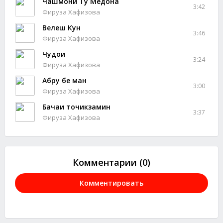
Чашмони Ту Медона
3:42
Фируза Хафизова
Велеш Кун
3:46
Фируза Хафизова
Чудои
3:24
Фируза Хафизова
Абру бе ман
3:00
Фируза Хафизова
Бачаи точикзамин
3:37
Фируза Хафизова
Комментарии (0)
Комментировать