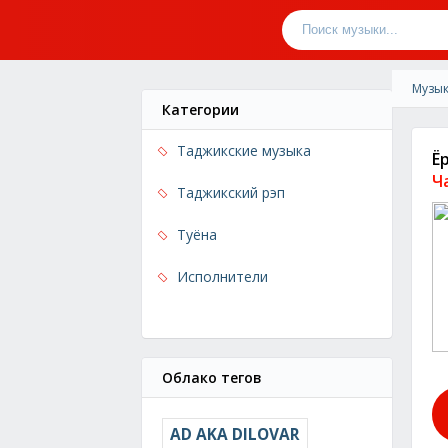
Музык
Категории
Таджикские музыка
Ё
Ч
Таджикский рэп
Туёна
Исполнители
Облако тегов
AD AKA DILOVAR