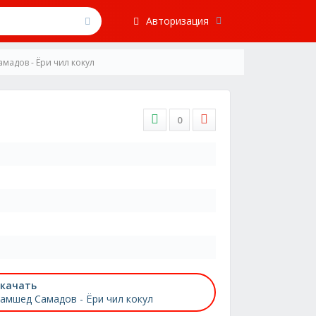
Авторизация
мадов - Ёри чил кокул
0
качать
амшед Самадов - Ёри чил кокул