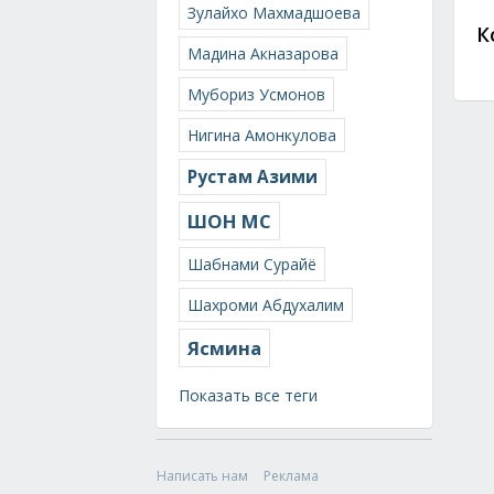
Зулайхо Махмадшоева
К
Мадина Акназарова
Мубориз Усмонов
Нигина Амонкулова
Рустам Азими
ШОН МС
Шабнами Сурайё
Шахроми Абдухалим
Ясмина
Показать все теги
Написать нам
Реклама