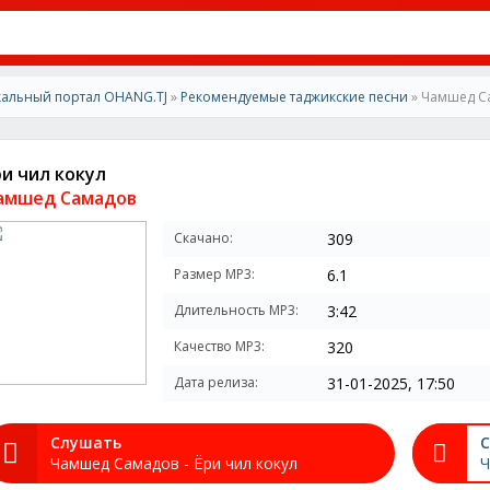
альный портал OHANG.TJ
»
Рекомендуемые таджикские песни
» Чамшед Са
ри чил кокул
амшед Самадов
Скачано:
309
Размер MP3:
6.1
Длительность MP3:
3:42
Качество MP3:
320
Дата релиза:
31-01-2025, 17:50
Слушать
С
Чамшед Самадов - Ёри чил кокул
Ч