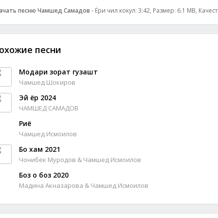
ачать песню Чамшед Самадов
- Ёри чил кокул: 3:42, Размер: 6.1 MB, Качес
охожие песни
Модари зорат гузашт
Чамшед Шокиров
Эй ёр 2024
ЧАМШЕД САМАДОВ
Риё
Чамшед Исмоилов
Бо хам 2021
Чонибек Муродов & Чамшед Исмоилов
Боз о боз 2020
Мадина Акназарова & Чамшед Исмоилов