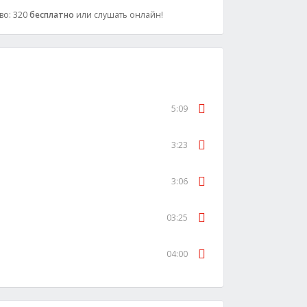
тво: 320
бесплатно
или слушать онлайн!
5:09
3:23
3:06
03:25
04:00