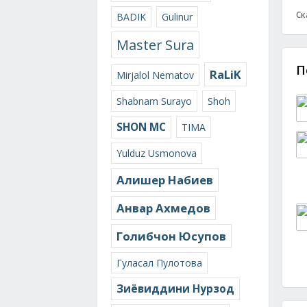
Ск
BADIK
Gulinur
Master Sura
П
RaLiK
Mirjalol Nematov
Shabnam Surayo
Shoh
SHON MC
TIMA
Yulduz Usmonova
Алишер Набиев
Анвар Ахмедов
Голибчон Юсупов
Гуласал Пулотова
Зиёвиддини Нурзод