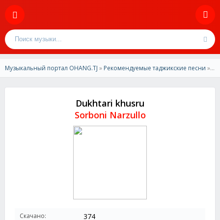
Музыкальный портал OHANG.TJ
»
Рекомендуемые таджикские песни
» Sorboni Narzullo - Dukhtari khusru
Dukhtari khusru
Sorboni Narzullo
Скачано:
374