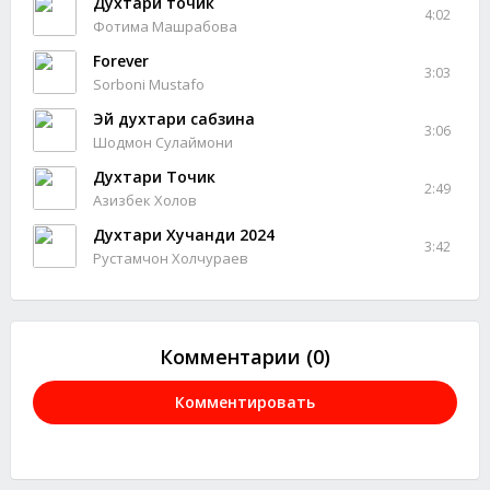
Духтари точик
4:02
Фотима Машрабова
Forever
3:03
Sorboni Mustafo
Эй духтари сабзина
3:06
Шодмон Сулаймони
Духтари Точик
2:49
Азизбек Холов
Духтари Хучанди 2024
3:42
Рустамчон Холчураев
Комментарии (0)
Комментировать