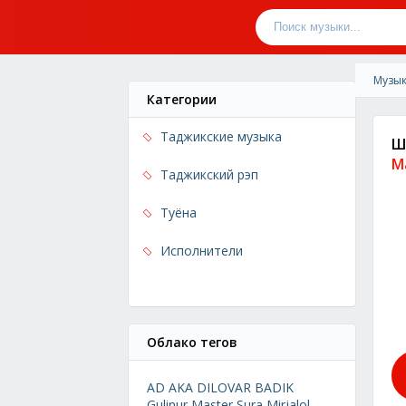
Музык
Категории
Таджикские музыка
Ш
М
Таджикский рэп
Туёна
Исполнители
Облако тегов
AD AKA DILOVAR
BADIK
Gulinur
Master Sura
Mirjalol