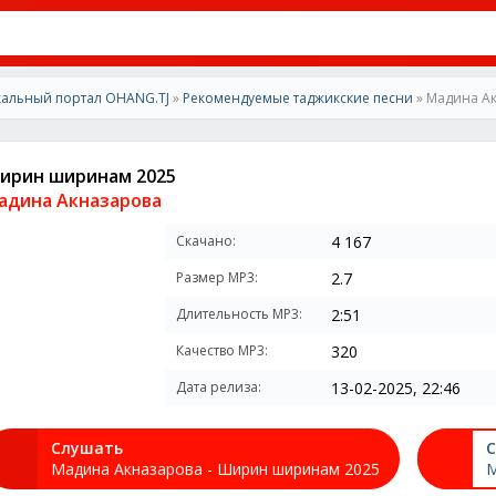
альный портал OHANG.TJ
»
Рекомендуемые таджикские песни
» Мадина А
ирин ширинам 2025
адина Акназарова
Скачано:
4 167
Размер MP3:
2.7
Длительность MP3:
2:51
Качество MP3:
320
Дата релиза:
13-02-2025, 22:46
Слушать
С
Мадина Акназарова - Ширин ширинам 2025
М