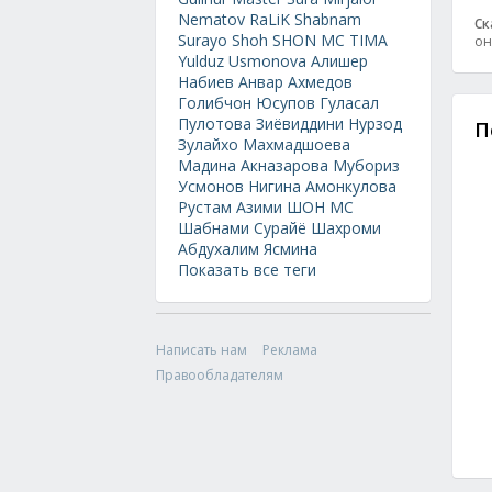
Nematov
RaLiK
Shabnam
Ск
Surayo
Shoh
SHON MC
TIMA
он
Yulduz Usmonova
Алишер
Набиев
Анвар Ахмедов
Голибчон Юсупов
Гуласал
Пулотова
Зиёвиддини Нурзод
П
Зулайхо Махмадшоева
Мадина Акназарова
Мубориз
Усмонов
Нигина Амонкулова
Рустам Азими
ШОН МС
Шабнами Сурайё
Шахроми
Абдухалим
Ясмина
Показать все теги
Написать нам
Реклама
Правообладателям