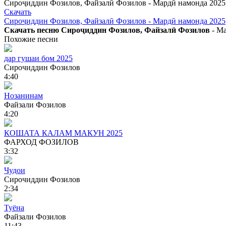
Сироҷиддин Фозилов, Файзалӣ Фозилов - Мардӣ намонда 2025
Скачать
Сироҷиддин Фозилов, Файзалӣ Фозилов - Мардӣ намонда 2025
Скачать песню Сироҷиддин Фозилов, Файзалӣ Фозилов
- Ма
Похожие песни
дар гушаи бом 2025
Сирочиддин Фозилов
4:40
Нозанинам
Файзали Фозилов
4:20
КОШАТА КАЛАМ МАКУН 2025
ФАРХОД ФОЗИЛОВ
3:32
Чудои
Сирочиддин Фозилов
2:34
Туёна
Файзали Фозилов
11:43