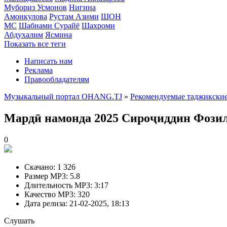
Мубориз Усмонов
Нигина
Амонкулова
Рустам Азими
ШОН
МС
Шабнами Сурайё
Шахроми
Абдухалим
Ясмина
Показать все теги
Написать нам
Реклама
Правообладателям
Музыкальный портал OHANG.TJ
»
Рекомендуемые таджикские
Мардӣ намонда 2025
Сироҷиддин Фозил
0
Скачано:
1 326
Размер MP3:
5.8
Длительность MP3:
3:17
Качество MP3:
320
Дата релиза:
21-02-2025, 18:13
Слушать