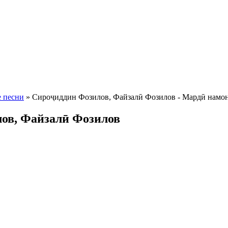
 песни
» Сироҷиддин Фозилов, Файзалӣ Фозилов - Мардӣ намон
ов, Файзалӣ Фозилов