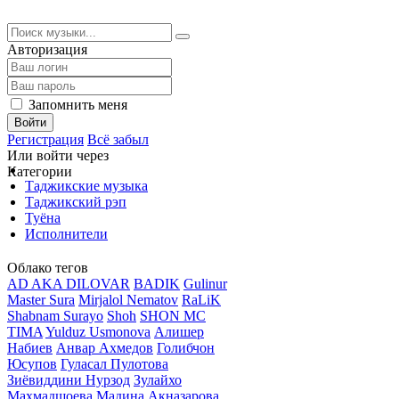
Авторизация
Запомнить меня
Войти
Регистрация
Всё забыл
Или войти через
Категории
Таджикские музыка
Таджикский рэп
Туёна
Исполнители
Облако тегов
AD AKA DILOVAR
BADIK
Gulinur
Master Sura
Mirjalol Nematov
RaLiK
Shabnam Surayo
Shoh
SHON MC
TIMA
Yulduz Usmonova
Алишер
Набиев
Анвар Ахмедов
Голибчон
Юсупов
Гуласал Пулотова
Зиёвиддини Нурзод
Зулайхо
Махмадшоева
Мадина Акназарова