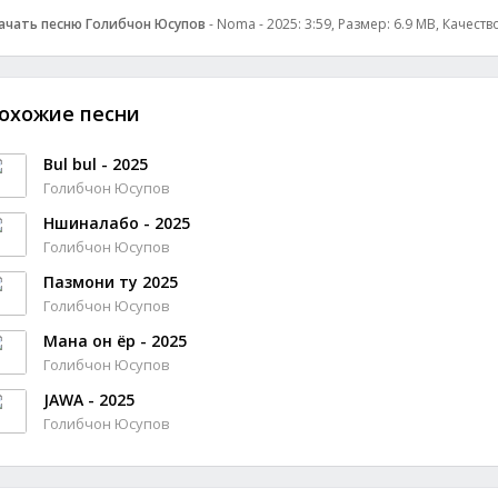
ачать песню Голибчон Юсупов
- Noma - 2025: 3:59, Размер: 6.9 MB, Качеств
охожие песни
Bul bul - 2025
Голибчон Юсупов
Нӯшиналабо - 2025
Голибчон Юсупов
Пазмони ту 2025
Голибчон Юсупов
Мана он ёр - 2025
Голибчон Юсупов
JAWA - 2025
Голибчон Юсупов