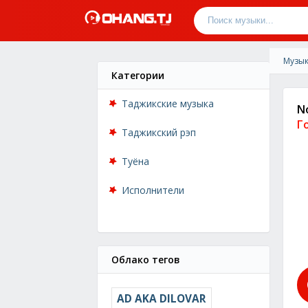
Музык
Категории
Таджикские музыка
N
Г
Таджикский рэп
Туёна
Исполнители
Облако тегов
AD AKA DILOVAR