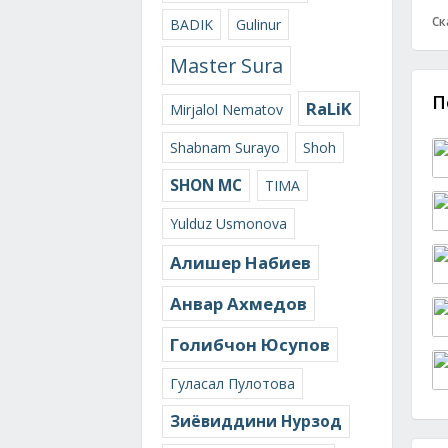
Ск
BADIK
Gulinur
Master Sura
П
RaLiK
Mirjalol Nematov
Shabnam Surayo
Shoh
SHON MC
TIMA
Yulduz Usmonova
Алишер Набиев
Анвар Ахмедов
Голибчон Юсупов
Гуласал Пулотова
Зиёвиддини Нурзод