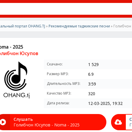
альный портал OHANG.TJ
»
Рекомендуемые таджикские песни
» Голибчон 
oma - 2025
олибчон Юсупов
Скачано:
1 529
Размер MP3:
6.9
Длительность MP3:
3:59
Качество MP3:
320
Дата релиза:
12-03-2025, 19:32
Слушать
С
Голибчон Юсупов - Noma - 2025
Г