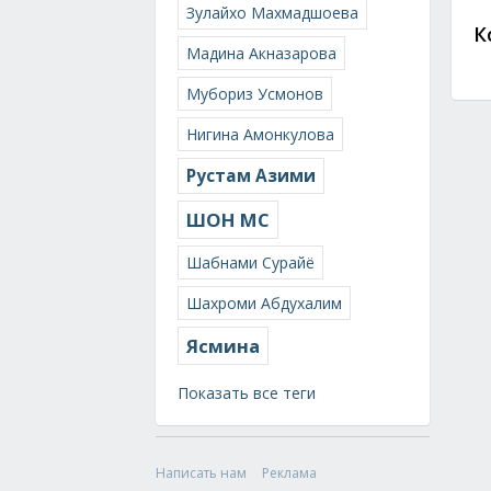
Зулайхо Махмадшоева
К
Мадина Акназарова
Мубориз Усмонов
Нигина Амонкулова
Рустам Азими
ШОН МС
Шабнами Сурайё
Шахроми Абдухалим
Ясмина
Показать все теги
Написать нам
Реклама