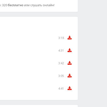
о: 320
бесплатно
или слушать онлайн!
3:18
4:31
3:42
3:05
4:41