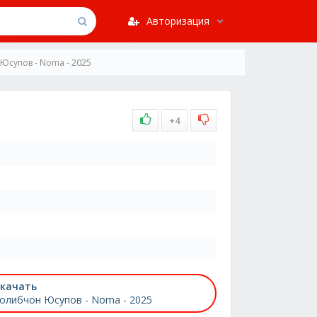
Авторизация
Юсупов - Noma - 2025
+4
качать
олибчон Юсупов - Noma - 2025