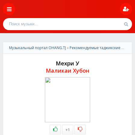
Музыкальный портал OHANG.TJ
»
Рекомендуемые таджикские песни
»
Мехри У
Маликаи Хубон
+1