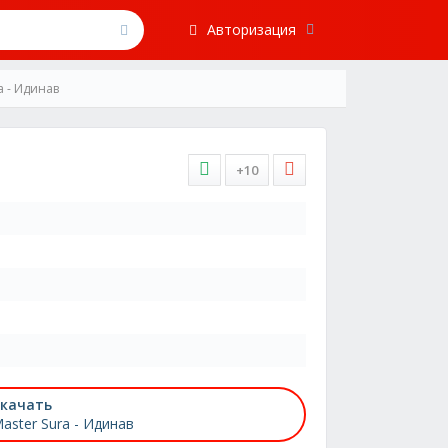
Авторизация
a - Идинав
+10
качать
aster Sura - Идинав