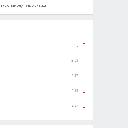
латно
или слушать онлайн!
4:10
3:03
2:57
2:35
4:42