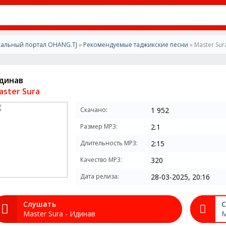
альный портал OHANG.TJ
»
Рекомендуемые таджикские песни
» Master Sur
динав
aster Sura
Скачано:
1 952
Размер MP3:
2.1
Длительность MP3:
2:15
Качество MP3:
320
Дата релиза:
28-03-2025, 20:16
Слушать
С
Master Sura - Идинав
M