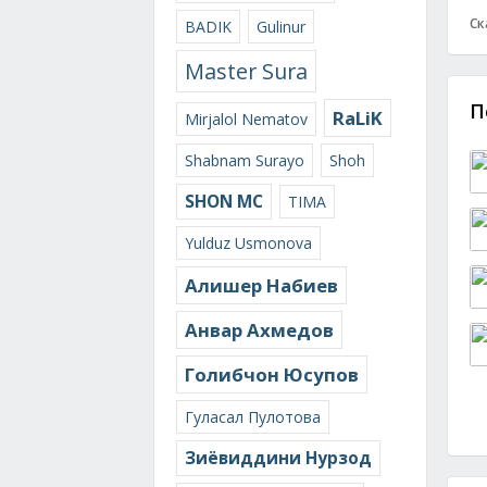
Ск
BADIK
Gulinur
Master Sura
П
RaLiK
Mirjalol Nematov
Shabnam Surayo
Shoh
SHON MC
TIMA
Yulduz Usmonova
Алишер Набиев
Анвар Ахмедов
Голибчон Юсупов
Гуласал Пулотова
Зиёвиддини Нурзод