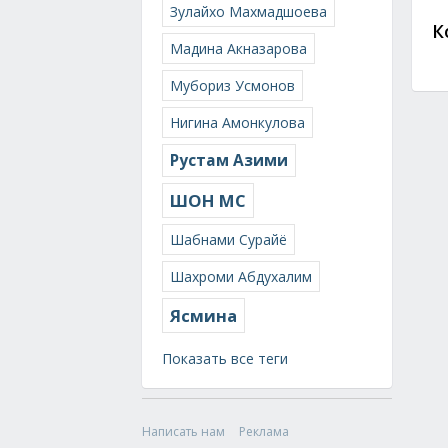
Зулайхо Махмадшоева
К
Мадина Акназарова
Мубориз Усмонов
Нигина Амонкулова
Рустам Азими
ШОН МС
Шабнами Сурайё
Шахроми Абдухалим
Ясмина
Показать все теги
Написать нам
Реклама