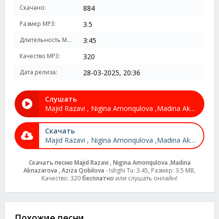
Скачано:
884
Размер MP3:
3.5
Длительность MP3:
3:45
Качество MP3:
320
Дата релиза:
28-03-2025, 20:36
Слушать
Majid Razavi , Nigina Amonqulova ,Madina Aknazarova , Aziza Qobilova - Ishghi Tu
Скачать
Majid Razavi , Nigina Amonqulova ,Madina Aknazarova , Aziza Qobilova - Ishghi Tu
Скачать песню Majid Razavi , Nigina Amonqulova ,Madina
Aknazarova , Aziza Qobilova
- Ishghi Tu: 3:45, Размер: 3.5 MB,
Качество: 320
бесплатно
или слушать онлайн!
Похожие песни