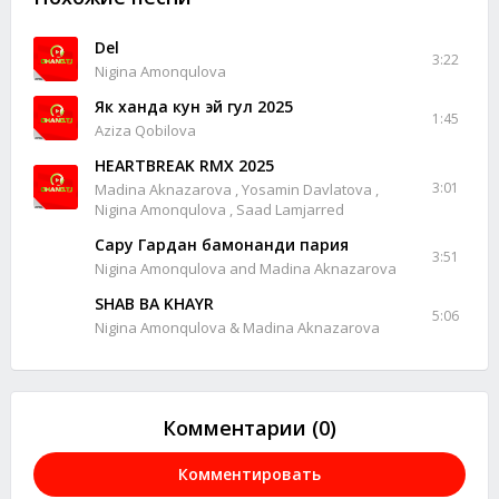
Del
3:22
Nigina Amonqulova
Як ханда кун эй гул 2025
1:45
Aziza Qobilova
HEARTBREAK RMX 2025
3:01
Madina Aknazarova , Yosamin Davlatova ,
Nigina Amonqulova , Saad Lamjarred
Сару Гардан бамонанди пария
3:51
Nigina Amonqulova and Madina Aknazarova
SHAB BA KHAYR
5:06
Nigina Amonqulova & Madina Aknazarova
Комментарии (0)
Комментировать