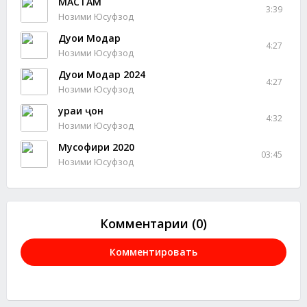
МАСТАМ
3:39
Нозими Юсуфзод
Дуои Модар
4:27
Нозими Юсуфзод
Дуои Модар 2024
4:27
Нозими Юсуфзод
Ҷураи ҷон
4:32
Нозими Юсуфзод
Мусофири 2020
03:45
Нозими Юсуфзод
Комментарии (0)
Комментировать