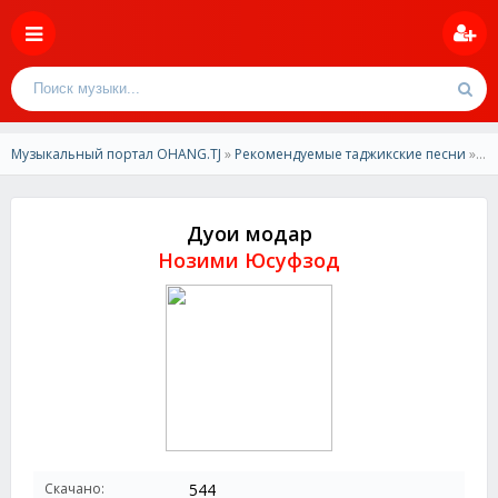
Музыкальный портал OHANG.TJ
»
Рекомендуемые таджикские песни
» Нозими Юсуфзод - Дуои модар
Дуои модар
Нозими Юсуфзод
Скачано:
544