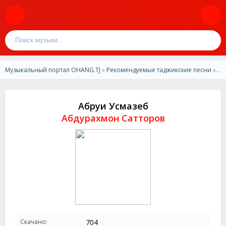
Музыкальный портал OHANG.TJ
»
Рекомендуемые таджикские песни
» Абдурахмон Сатторов - Абруи Усмазеб
Абруи Усмазеб
Абдурахмон Сатторов
Скачано:
704