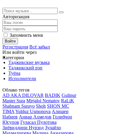
Авторизация
Запомнить меня
Войти
Регистрация
Всё забыл
Или войти через
Категории
Таджикские музыка
Таджикский рэп
Туёна
Исполнители
Облако тегов
AD AKA DILOVAR
BADIK
Gulinur
Master Sura
Mirjalol Nematov
RaLiK
Shabnam Surayo
Shoh
SHON MC
TIMA
Yulduz Usmonova
Алишер
Набиев
Анвар Ахмедов
Голибчон
Юсупов
Гуласал Пулотова
Зиёвиддини Нурзод
Зулайхо
Махмадшоева
Мадина Акназарова