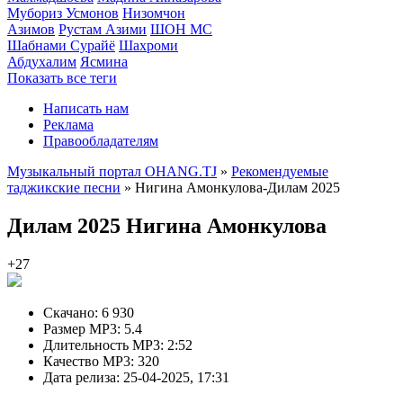
Мубориз Усмонов
Низомчон
Азимов
Рустам Азими
ШОН МС
Шабнами Сурайё
Шахроми
Абдухалим
Ясмина
Показать все теги
Написать нам
Реклама
Правообладателям
Музыкальный портал OHANG.TJ
»
Рекомендуемые
таджикские песни
» Нигина Амонкулова-Дилам 2025
Дилам 2025
Нигина Амонкулова
+27
Скачано:
6 930
Размер MP3:
5.4
Длительность MP3:
2:52
Качество MP3:
320
Дата релиза:
25-04-2025, 17:31