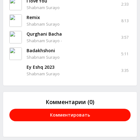
I love You
2:33
Shabnam Surayo
Remix
8:13
Shabnam Surayo
Qurghani Bacha
3:57
Shabnam Surayo -
Badakhshoni
5:11
Shabnam Surayo
Ey Eshq 2023
3:35
Shabnam Surayo
Комментарии (0)
Комментировать