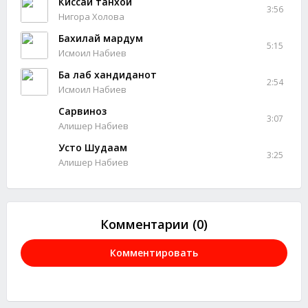
Киссаи танхои
3:56
Нигора Холова
Бахилай мардум
5:15
Исмоил Набиев
Ба лаб хандиданот
2:54
Исмоил Набиев
Сарвиноз
3:07
Алишер Набиев
Усто Шудаам
3:25
Алишер Набиев
Комментарии (0)
Комментировать