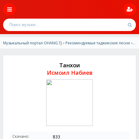
Музыкальный портал OHANG.TJ
»
Рекомендуемые таджикские песни
» Исмоил Набиев - Танхои
Танхои
Исмоил Набиев
Скачано:
833