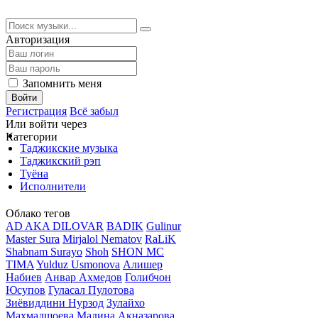
Авторизация
Запомнить меня
Войти
Регистрация
Всё забыл
Или войти через
Категории
Таджикские музыка
Таджикский рэп
Туёна
Исполнители
Облако тегов
AD AKA DILOVAR
BADIK
Gulinur
Master Sura
Mirjalol Nematov
RaLiK
Shabnam Surayo
Shoh
SHON MC
TIMA
Yulduz Usmonova
Алишер
Набиев
Анвар Ахмедов
Голибчон
Юсупов
Гуласал Пулотова
Зиёвиддини Нурзод
Зулайхо
Махмадшоева
Мадина Акназарова