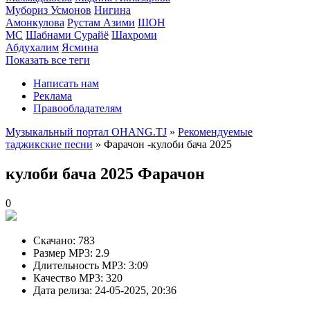
Мубориз Усмонов
Нигина
Амонкулова
Рустам Азими
ШОН
МС
Шабнами Сурайё
Шахроми
Абдухалим
Ясмина
Показать все теги
Написать нам
Реклама
Правообладателям
Музыкальный портал OHANG.TJ
»
Рекомендуемые
таджикские песни
» Фарачон -кулоби бача 2025
кулоби бача 2025
Фарачон
0
Скачано:
783
Размер MP3:
2.9
Длительность MP3:
3:09
Качество MP3:
320
Дата релиза:
24-05-2025, 20:36