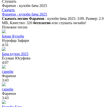
Слушать
Фарачон - кулоби бача 2025
Скачать
Фарачон - кулоби бача 2025
Скачать песню Фарачон
- кулоби бача 2025: 3:09, Размер: 2.9
MB, Качество: 320
бесплатно
или слушать онлайн!
Похожие песни
Бачаи Кулоби
Нурофар Зафари
4:31
Бача кучои 2025
Ёсуман Юсуфова
4:07
гариби
Фарачон
3:43
гариби
Фарачон
3:43
Кулоби Бача