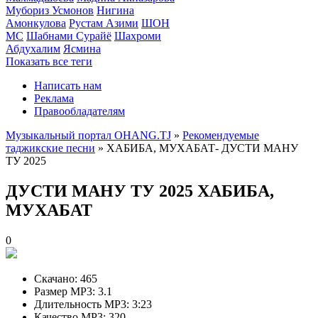
Мубориз Усмонов
Нигина
Амонкулова
Рустам Азими
ШОН
МС
Шабнами Сурайё
Шахроми
Абдухалим
Ясмина
Показать все теги
Написать нам
Реклама
Правообладателям
Музыкальный портал OHANG.TJ
»
Рекомендуемые
таджикские песни
» ХАБИБА, МУХАБАТ- ДУСТИ МАНУ
ТУ 2025
ДУСТИ МАНУ ТУ 2025
ХАБИБА,
МУХАБАТ
0
Скачано:
465
Размер MP3:
3.1
Длительность MP3:
3:23
Качество MP3:
320