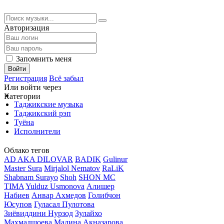
Авторизация
Запомнить меня
Войти
Регистрация
Всё забыл
Или войти через
Категории
Таджикские музыка
Таджикский рэп
Туёна
Исполнители
Облако тегов
AD AKA DILOVAR
BADIK
Gulinur
Master Sura
Mirjalol Nematov
RaLiK
Shabnam Surayo
Shoh
SHON MC
TIMA
Yulduz Usmonova
Алишер
Набиев
Анвар Ахмедов
Голибчон
Юсупов
Гуласал Пулотова
Зиёвиддини Нурзод
Зулайхо
Махмадшоева
Мадина Акназарова