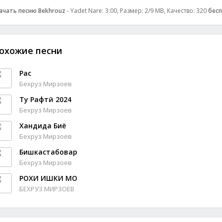
ачать песню Bekhrouz
- Yadet Nare: 3:00, Размер: 2/9 MB, Качество: 320
бес
охожие песни
Рақс
Бехруз Мирзоев
Ту Рафтӣ 2024
Бехруз Мирзоев
Хандида Биё
Бехруз Мирзоев
Бишкастабовар
Бехруз Мирзоев
РОХИ ИШКИ МО
БЕХРУЗ МИРЗОЕВ