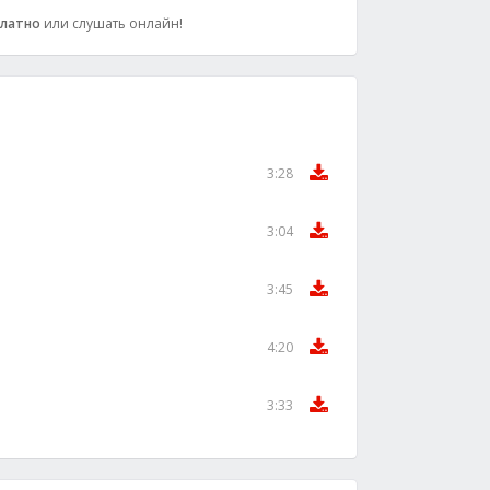
платно
или слушать онлайн!
3:28
3:04
3:45
4:20
3:33