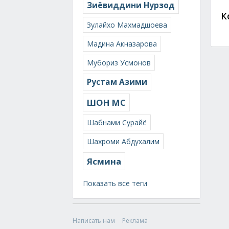
Зиёвиддини Нурзод
К
Зулайхо Махмадшоева
Мадина Акназарова
Мубориз Усмонов
Рустам Азими
ШОН МС
Шабнами Сурайё
Шахроми Абдухалим
Ясмина
Показать все теги
Написать нам
Реклама