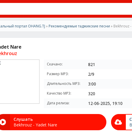
альный портал OHANG.TJ
»
Рекомендуемые таджикские песни
» Bekhrouz -
adet Nare
ekhrouz
Скачано:
821
Размер MP3:
2/9
Длительность MP3:
3:00
Качество MP3:
320
Дата релиза:
12-06-2025, 19:10
Слушать
С
Bekhrouz - Yadet Nare
B