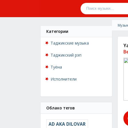
Музык
Категории
Таджикские музыка
Y
B
Таджикский рэп
Туёна
Исполнители
Облако тегов
AD AKA DILOVAR