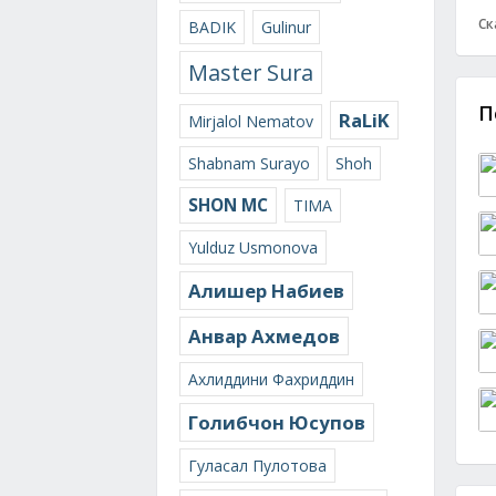
Ск
BADIK
Gulinur
Master Sura
П
RaLiK
Mirjalol Nematov
Shabnam Surayo
Shoh
SHON MC
TIMA
Yulduz Usmonova
Алишер Набиев
Анвар Ахмедов
Ахлиддини Фахриддин
Голибчон Юсупов
Гуласал Пулотова