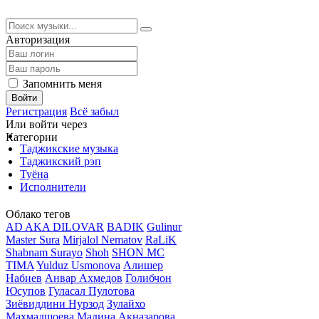
Авторизация
Запомнить меня
Войти
Регистрация
Всё забыл
Или войти через
Категории
Таджикские музыка
Таджикский рэп
Туёна
Исполнители
Облако тегов
AD AKA DILOVAR
BADIK
Gulinur
Master Sura
Mirjalol Nematov
RaLiK
Shabnam Surayo
Shoh
SHON MC
TIMA
Yulduz Usmonova
Алишер
Набиев
Анвар Ахмедов
Голибчон
Юсупов
Гуласал Пулотова
Зиёвиддини Нурзод
Зулайхо
Махмадшоева
Мадина Акназарова