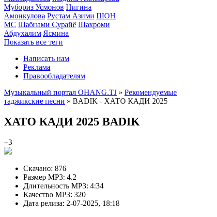
Мубориз Усмонов
Нигина
Амонкулова
Рустам Азими
ШОН
МС
Шабнами Сурайё
Шахроми
Абдухалим
Ясмина
Показать все теги
Написать нам
Реклама
Правообладателям
Музыкальный портал OHANG.TJ
»
Рекомендуемые
таджикские песни
» BADIK - ХАТО КАДИ 2025
ХАТО КАДИ 2025
BADIK
+3
Скачано:
876
Размер MP3:
4.2
Длительность MP3:
4:34
Качество MP3:
320
Дата релиза:
2-07-2025, 18:18